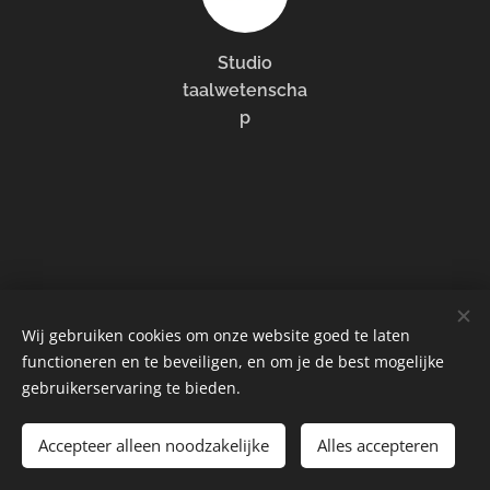
Studio
taalwetenscha
p
Wij gebruiken cookies om onze website goed te laten
functioneren en te beveiligen, en om je de best mogelijke
Instagram
|
facebook
LinkedIn
gebruikerservaring te bieden.
Tonyukuk Ersoy
Accepteer alleen noodzakelijke
016 Alle rechten voorbehouden
Alles accepteren
Cookies
@2